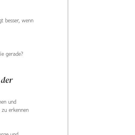
gt besser, wenn 
ie gerade? 
der 
hen und 
r zu erkennen 
orge und 