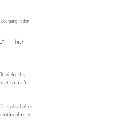
 Übergang in den 
t.“ — Thich 
t vielmehr, 
det sich oft 
fort abschalten 
motional oder 