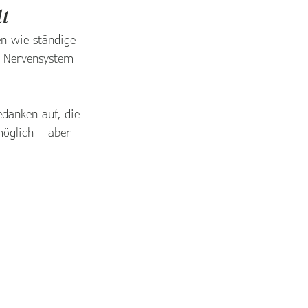
lt
en wie ständige 
s Nervensystem 
danken auf, die 
öglich – aber 